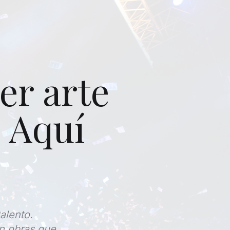
er arte
 Aquí
alento.
on obras que