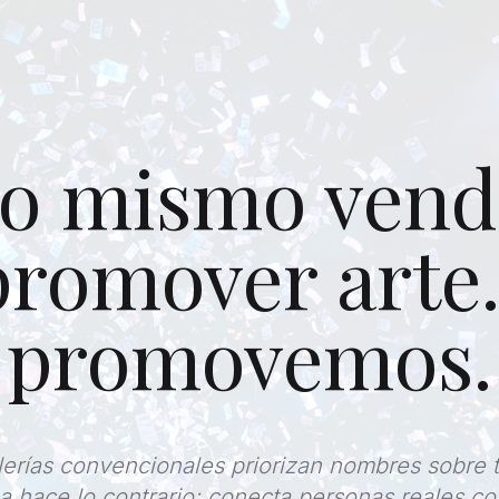
lo mismo vend
promover arte.
promovemos.
lerías convencionales priorizan nombres sobre t
 hace lo contrario: conecta personas reales c