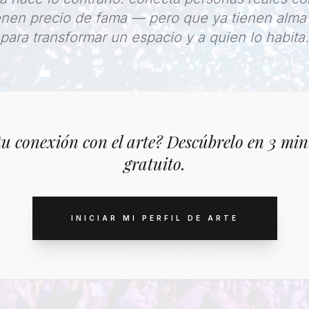
enen precio de fama — pero que ya tienen alma 
para transformar un espacio y a quien lo habita.
tu conexión con el arte? Descúbrelo en 3 mi
gratuito.
INICIAR MI PERFIL DE ARTE