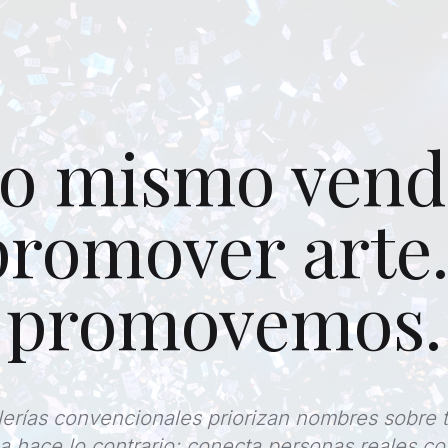
lo mismo vend
promover arte.
promovemos.
lerías convencionales priorizan nombres sobre t
 hace lo contrario: conecta personas reales c