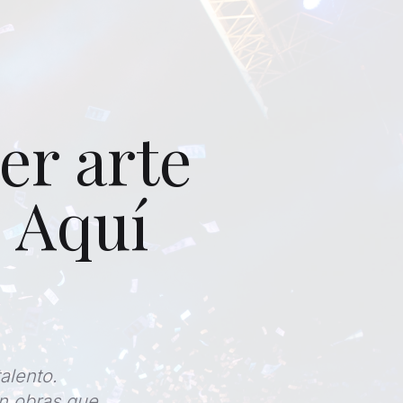
er arte
 Aquí
alento.
on obras que