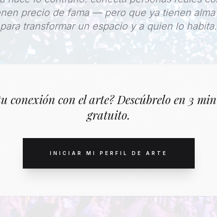
enen precio de fama — pero que ya tienen alma 
para transformar un espacio y a quien lo habita.
tu conexión con el arte? Descúbrelo en 3 mi
gratuito.
INICIAR MI PERFIL DE ARTE