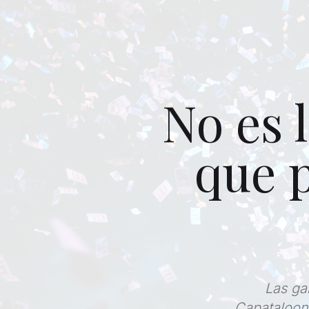
No es 
que 
Las ga
Capataloona